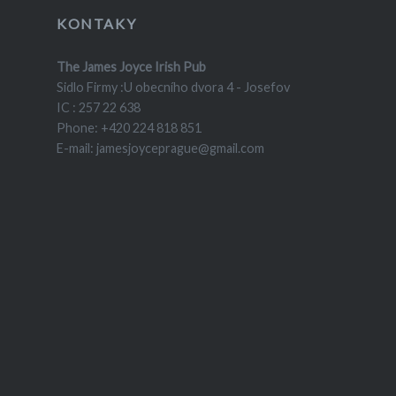
KONTAKY
The James Joyce Irish Pub
Sidlo Firmy :U obecního dvora 4 - Josefov
IC : 257 22 638
Phone: +420 224 818 851
E-mail: jamesjoyceprague@gmail.com