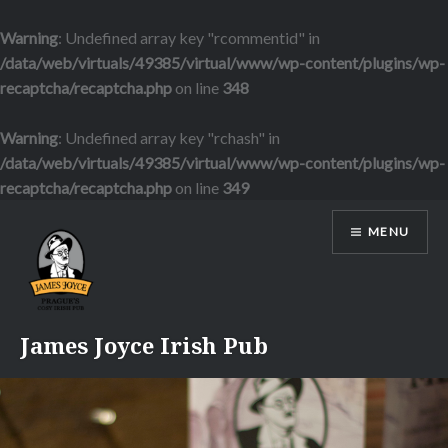
Warning
: Undefined array key "rcommentid" in
/data/web/virtuals/49385/virtual/www/wp-content/plugins/wp-
recaptcha/recaptcha.php
on line
348
Warning
: Undefined array key "rchash" in
/data/web/virtuals/49385/virtual/www/wp-content/plugins/wp-
recaptcha/recaptcha.php
on line
349
Přejít
MENU
k
obsahu
webu
James Joyce Irish Pub