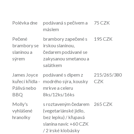
Polévka dne
podávaná s pečivem a
75 CZK
máslem
Pečené
brambory zapečené s
195 CZK
brambory se
irskou slaninou,
slaninou a
čedarem podávané se
sýrem
zakysanou smetanou a
salátkem
James Joyce
podávané s dipem z
215/265/380
kuřecí křídla -
modrého sýra, kousky
CZK
Pálivá nebo
mrkve a celeru
BBQ
8ks/12ks/16ks
Molly's
s roztaveným čedarem
265 CZK
vyhlášené
(vegetariánské jidlo,
hranolky
bez lepku) / křupavá
slanina navíc +60 CZK
/ 2 irské klobásky