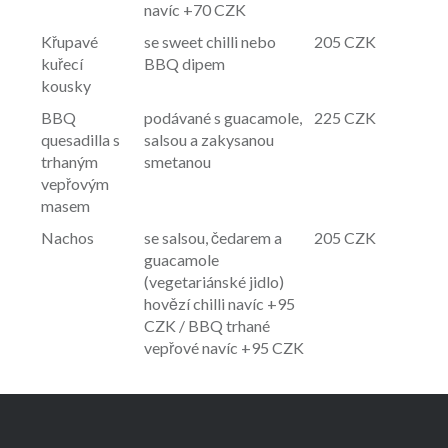
navíc +70 CZK
Křupavé
se sweet chilli nebo
205 CZK
kuřecí
BBQ dipem
kousky
BBQ
podávané s guacamole,
225 CZK
quesadilla s
salsou a zakysanou
trhaným
smetanou
vepřovým
masem
Nachos
se salsou, čedarem a
205 CZK
guacamole
(vegetariánské jidlo)
hovězí chilli navíc +95
CZK / BBQ trhané
vepřové navíc +95 CZK